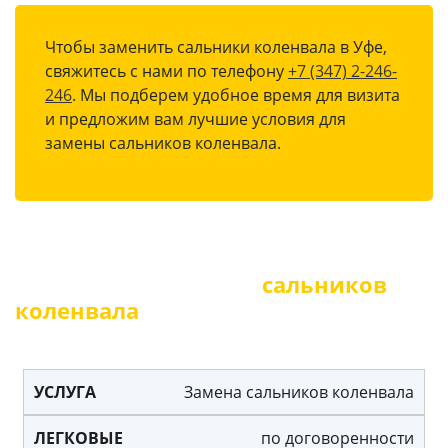
Чтобы заменить сальники коленвала в Уфе,
свяжитесь с нами по телефону
+7 (347) 2-246-
246
. Мы подберем удобное время для визита
и предложим вам лучшие условия для
замены сальников коленвала.
Цены на замену
сальников
коленвала
в автосервисе "Автокор"
Услуга
Легковые
Кроссоверы
Вн
Замена сальников коленвала
по договоренности