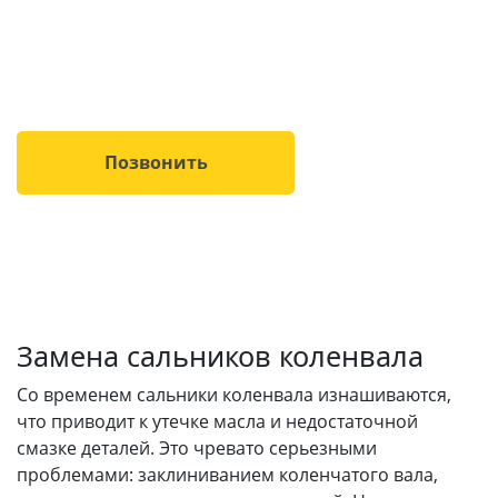
Избавьтесь от масляных подтеков и продлите жизнь
двигателя. Профессионально, быстро и с гарантией.
Ваш автомобиль в надежных руках!
Позвонить
Замена сальников коленвала
Со временем сальники коленвала изнашиваются,
что приводит к утечке масла и недостаточной
смазке деталей. Это чревато серьезными
проблемами: заклиниванием коленчатого вала,