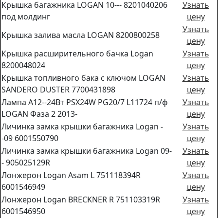
Крышка багажника LOGAN 10--- 8201040206
Узнать
под молдинг
цену
Узнать
Крышка залива масла LOGAN 8200800258
цену
Крышка расширительного бачка Logan
Узнать
8200048024
цену
Крышка топливного бака с ключом LOGAN
Узнать
SANDERO DUSTER 7700431898
цену
Лампа А12--24Вт PSX24W PG20/7 L11724 п/ф
Узнать
LOGAN Фаза 2 2013-
цену
Личинка замка крышки багажника Logan -
Узнать
-09 6001550790
цену
Личинка замка крышки багажника Logan 09-
Узнать
- 905025129R
цену
Лонжерон Logan Asam L 751118394R
Узнать
6001546949
цену
Лонжерон Logan BRECKNER R 751103319R
Узнать
6001546950
цену