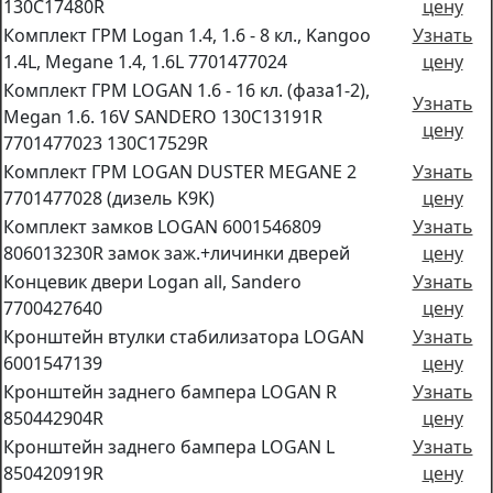
130C17480R
цену
Комплект ГРМ Logan 1.4, 1.6 - 8 кл., Kangoo
Узнать
1.4L, Megane 1.4, 1.6L 7701477024
цену
Комплект ГРМ LOGAN 1.6 - 16 кл. (фаза1-2),
Узнать
Megan 1.6. 16V SANDERO 130C13191R
цену
7701477023 130C17529R
Комплект ГРМ LOGAN DUSTER MEGANE 2
Узнать
7701477028 (дизель K9K)
цену
Комплект замков LOGAN 6001546809
Узнать
806013230R замок заж.+личинки дверей
цену
Концевик двери Logan all, Sandero
Узнать
7700427640
цену
Кронштейн втулки стабилизатора LOGAN
Узнать
6001547139
цену
Кронштейн заднего бампера LOGAN R
Узнать
850442904R
цену
Кронштейн заднего бампера LOGAN L
Узнать
850420919R
цену