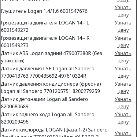
Узнать
Глушитель Logan 1.4/1.6 6001547676
цену
Грязезащита двигателя LOGAN 14-- L
Узнать
6001549272
цену
Грязезащита двигателя LOGAN 14-- R
Узнать
6001549273
цену
Датчик ABS Logan задний 479007380R (без
Узнать
упаковки)
цену
Датчик давления ГУР Logan all Sandero
Узнать
7700413763 7700435692 497610324R
цену
Датчик давления кондиционера (фреона)
Узнать
Logan all Sandero 7701205751 8200279259
цену
Датчик детонации Logan all Sandero
Узнать
8200680689
цену
Датчик заднего хода Logan all, Sandero
Узнать
8200209496
цену
Датчик кислорода LOGAN (фаза 1-2) Sandero
Узнать