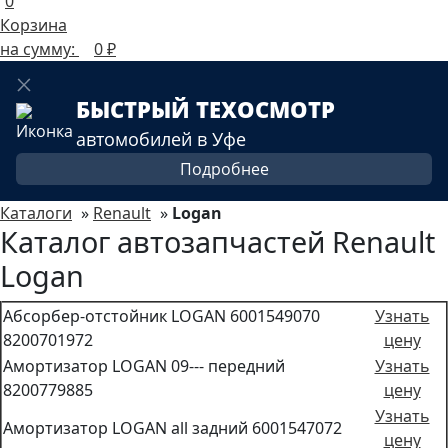
0
Корзина
на сумму:
0
₽
БЫСТРЫЙ ТЕХОСМОТР
автомобилей в Уфе
Подробнее
Каталоги
»
Renault
»
Logan
Каталог автозапчастей Renault
Logan
Абсорбер-отстойник LOGAN 6001549070
Узнать
8200701972
цену
Амортизатор LOGAN 09--- передний
Узнать
8200779885
цену
Узнать
Амортизатор LOGAN all задний 6001547072
цену