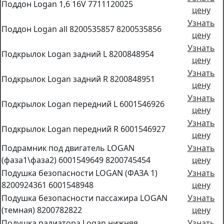
Поддон Logan 1,6 16V 7711120025
цену
Узнать
Поддон Logan all 8200535857 8200535856
цену
Узнать
Подкрылок Logan задний L 8200848954
цену
Узнать
Подкрылок Logan задний R 8200848951
цену
Узнать
Подкрылок Logan передний L 6001546926
цену
Узнать
Подкрылок Logan передний R 6001546927
цену
Подрамник под двигатель LOGAN
Узнать
(фаза1\фаза2) 6001549649 8200745454
цену
Подушка безопасности LOGAN (ФАЗА 1)
Узнать
8200924361 6001548948
цену
Подушка безопасности пассажира LOGAN
Узнать
(темная) 8200782822
цену
Подушка радиатора Logan нижняя
Узнать