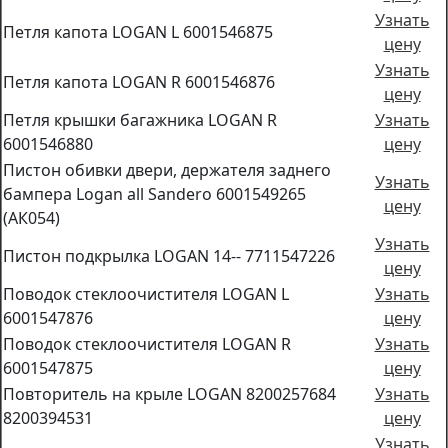
Узнать
Петля капота LOGAN L 6001546875
цену
Узнать
Петля капота LOGAN R 6001546876
цену
Петля крышки багажника LOGAN R
Узнать
6001546880
цену
Пистон обивки двери, держателя заднего
Узнать
бампера Logan all Sandero 6001549265
цену
(АК054)
Узнать
Пистон подкрылка LOGAN 14-- 7711547226
цену
Поводок стеклоочистителя LOGAN L
Узнать
6001547876
цену
Поводок стеклоочистителя LOGAN R
Узнать
6001547875
цену
Повторитель на крыле LOGAN 8200257684
Узнать
8200394531
цену
Узнать