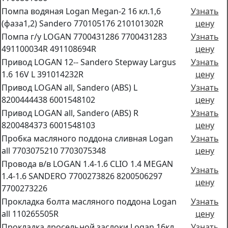
Помпа водяная Logan Megan-2 16 кл.1,6
Узнать
(фаза1,2) Sandero 770105176 210101302R
цену
Помпа г/у LOGAN 7700431286 7700431283
Узнать
491100034R 491108694R
цену
Привод LOGAN 12-- Sandero Stepway Largus
Узнать
1.6 16V L 391014232R
цену
Привод LOGAN all, Sandero (ABS) L
Узнать
8200444438 6001548102
цену
Привод LOGAN all, Sandero (ABS) R
Узнать
8200484373 6001548103
цену
Пробка масляного поддона сливная Logan
Узнать
all 7703075210 7703075348
цену
Провода в/в LOGAN 1.4-1.6 CLIO 1.4 MEGAN
Узнать
1.4-1.6 SANDERO 7700273826 8200506297
цену
7700273226
Прокладка болта масляного поддона Logan
Узнать
all 110265505R
цену
Прокладка дросельной заслоки Logan 16кл.
Узнать