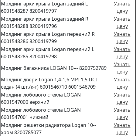
Молдинг арки крыла Logan задний L
Узнать
6001548287 8200419797
цену
Молдинг арки крыла Logan задний R
Узнать
6001548288 8200419796
цену
Молдинг арки крыла Logan передний R
Узнать
6001548286 8200419799
цену
Молдинг арки крыла Logan передний L
Узнать
6001548285 8200419798
цену
Узнать
Молдинг багажника LOGAN 10--- 8200752789
цену
Молдинг двери Logan 1,4-1,6 MPI 1,5 DCI
Узнать
седан (4 шт./к-т) 6001546710 6001546709
цену
Молдинг лобового стекла LOGAN
Узнать
6001547000 верхний
цену
Молдинг лобового стекла LOGAN
Узнать
6001547001 нижний
цену
Молдинг решетки радиатора Logan 10--
Узнать
хром 8200785077
цену