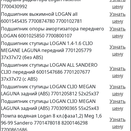
7700430992
цену
Подшипник выжимной LOGAN all
Узнать
6001545435 7700874780 7700102781
цену
Подшипник опоры амортизатора переднего
Узнать
LOGAN 6001025850 7700800107
цену
Подшипник ступицы LOGAN 1.4-1.6 CLIO
Узнать
MEGANE LAGUNA передний 7701205779
цену
37х37х72 (без ABS)
Подшипник ступицы LOGAN ALL SANDERO
Узнать
CLIO передний 6001547686 7701207677
цену
37х37х72 (с ABS)
Подшипник ступицы LOGAN CLIO MEGAN
Узнать
LAGUNA задний (ABS) 7701205812 52х25х37
цену
Подшипник ступицы LOGAN CLIO MEGAN
Узнать
LAGUNA задний (ABS) 7703090365 55х25х43
цену
Помпа водяная Logan 8 кл.(фаза1,2) Meg 1,6
Узнать
96-99 Sandero 7701478018 8200146298
цену
7700861686