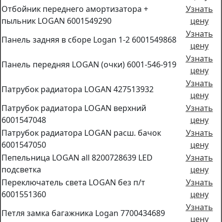
Отбойник переднего амортизатора +
Узнать
пыльник LOGAN 6001549290
цену
Узнать
Панель задняя в сборе Logan 1-2 6001549868
цену
Узнать
Панель передняя LOGAN (очки) 6001-546-919
цену
Узнать
Патрубок радиатора LOGAN 427513932
цену
Патрубок радиатора LOGAN верхний
Узнать
6001547048
цену
Патрубок радиатора LOGAN расш. бачок
Узнать
6001547050
цену
Пепельница LOGAN all 8200728639 LED
Узнать
подсветка
цену
Переключатель света LOGAN без п/т
Узнать
6001551360
цену
Узнать
Петля замка багажника Logan 7700434689
цену