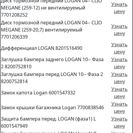
Диск тормозной передний LOGAN 04-- CLIO
Узнать
MEGANE (259-12) не вентилируемый
цену
7701208252
Диск тормозной передний LOGAN 04-- CLIO
Узнать
MEGANE (259-20,7) вентилируемый
цену
7701206339
Узнать
Дифференциал LOGAN 8201516490
цену
Заглушка бампера заднего LOGAN 10-- Фаза
Узнать
2 8200752810
цену
Заглушка бампера перед LOGAN 10-- Фаза 2
Узнать
8200752814
цену
Узнать
Замок капота Logan 6001547332
цену
Узнать
Замок крышки багажника Logan 7700838546
цену
Защита бампера перед. LOGAN (фаза1) L
Узнать
6001547949
цену