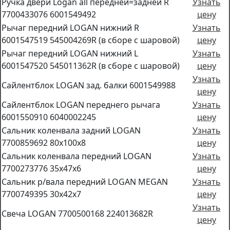
Ручка двери Logan all передней=задней R
Узнать
7700433076 6001549492
цену
Рычаг передний LOGAN нижний R
Узнать
6001547519 545004269R (в сборе с шаровой)
цену
Рычаг передний LOGAN нижний L
Узнать
6001547520 545011362R (в сборе с шаровой)
цену
Узнать
Сайлентблок LOGAN зад. балки 6001549988
цену
Сайлентблок LOGAN переднего рычага
Узнать
6001550910 6040002245
цену
Сальник коленвала задний LOGAN
Узнать
7700859692 80x100x8
цену
Сальник коленвала передний LOGAN
Узнать
7700273776 35x47x6
цену
Сальник р/вала передний LOGAN MEGAN
Узнать
7700749395 30x42x7
цену
Узнать
Свеча LOGAN 7700500168 224013682R
цену