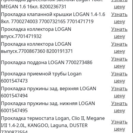
MEGAN 1.6 16кл. 8200236731
цену
Прокладка клапанной крышки LOGAN 1.4-1.6
Узнать
8кл. 7700274003 7700732165 7701471719
цену
Прокладка коллектора LOGAN
Узнать
впуск.7701471932
цену
Прокладка коллектора LOGAN
Узнать
выпуск.7700867360 8200191371
цену
Узнать
Прокладка поддона LOGAN 7700273486
цену
Прокладка приемной трубы Logan
Узнать
6001547473
цену
Прокладка пружины зад. верхняя LOGAN
Узнать
6001547494
цену
Прокладка пружины зад. нижняя LOGAN
Узнать
6001547495
цену
Прокладка термостата Logan, Clio II, Megane
Узнать
I/II 1.4-2.0L, KANGOO, Laguna, DUSTER
цену
7700872554