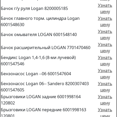
Узнать
Бачок г/у руля Logan 8200005185
цену
Бачок главного торм. цилиндра Logan
Узнать
6001548630
цену
Узнать
Бачок омывателя LOGAN 6001548140
цену
Узнать
Бачок расширительный LOGAN 7701470460
цену
Бендикс Logan 1,4-1,6 (8-ми лучевой)
Узнать
6001547546
цену
Узнать
Бензонасос Logan --06 6001547604
цену
Бензонасос Logan 06-- Sandero 8200307403
Узнать
6001547605
цену
Брызговики LOGAN задние 6001998164
Узнать
120802
цену
Брызговики LOGAN передние 6001998163
Узнать
120801
цену