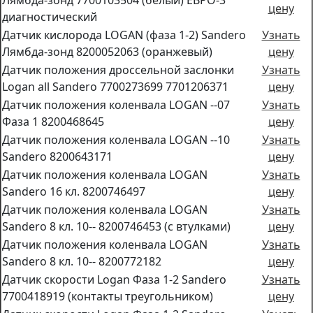
Лямбда-зонд 7700103504 (белый) ЕВРО-3
цену
диагностический
Датчик кислорода LOGAN (фаза 1-2) Sandero
Узнать
Лямбда-зонд 8200052063 (оранжевый)
цену
Датчик положения дроссельной заслонки
Узнать
Logan all Sandero 7700273699 7701206371
цену
Датчик положения коленвала LOGAN --07
Узнать
Фаза 1 8200468645
цену
Датчик положения коленвала LOGAN --10
Узнать
Sandero 8200643171
цену
Датчик положения коленвала LOGAN
Узнать
Sandero 16 кл. 8200746497
цену
Датчик положения коленвала LOGAN
Узнать
Sandero 8 кл. 10-- 8200746453 (с втулками)
цену
Датчик положения коленвала LOGAN
Узнать
Sandero 8 кл. 10-- 8200772182
цену
Датчик скорости Logan Фаза 1-2 Sandero
Узнать
7700418919 (контакты треугольником)
цену