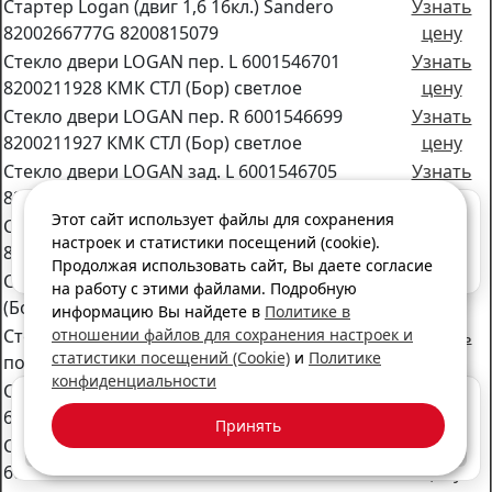
Стартер Logan (двиг 1,6 16кл.) Sandero
Узнать
8200266777G 8200815079
цену
Стекло двери LOGAN пер. L 6001546701
Узнать
8200211928 КМК СТЛ (Бор) светлое
цену
Стекло двери LOGAN пер. R 6001546699
Узнать
8200211927 КМК СТЛ (Бор) светлое
цену
Стекло двери LOGAN зад. L 6001546705
Узнать
8200211930 КМК СТЛ (Бор) светлое
цену
Мы ищем сотрудников, присоединяйтесь к нашей команде!
Этот сайт использует файлы для сохранения
Стекло двери LOGAN зад.R 6001546703
Узнать
настроек и статистики посещений (cookie).
8200211929 КМК СТЛ (Бор) светлое
цену
Продолжая использовать сайт, Вы даете согласие
Подробнее
Стекло заднее LOGAN 6001547939 КСБ ТПК
Узнать
на работу с этими файлами. Подробную
(Бор)
цену
информацию Вы найдете в
Политике в
Стекло зеркала LOGAN L=R малое (с
отношении файлов для сохранения настроек и
Узнать
статистики посещений (Cookie)
и
Политике
подогревом) 6001547925 96365AX760
цену
конфиденциальности
Стекло зеркала LOGAN L (с подогревом)
Узнать
Мы ремонтируем «LADA»: Kalina, Granta, Largus, Vesta, X-Ray
6001549716
цену
Принять
Стекло зеркала LOGAN R (с подогревом)
Узнать
Подробнее
6001549717
цену