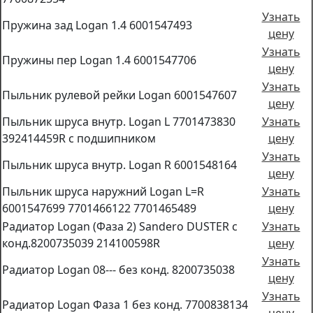
Узнать
Пружина зад Logan 1.4 6001547493
цену
Узнать
Пружины пер Logan 1.4 6001547706
цену
Узнать
Пыльник рулевой рейки Logan 6001547607
цену
Пыльник шруса внутр. Logan L 7701473830
Узнать
392414459R с подшипником
цену
Узнать
Пыльник шруса внутр. Logan R 6001548164
цену
Пыльник шруса наружний Logan L=R
Узнать
6001547699 7701466122 7701465489
цену
Радиатор Logan (Фаза 2) Sandero DUSTER c
Узнать
конд.8200735039 214100598R
цену
Узнать
Радиатор Logan 08--- без конд. 8200735038
цену
Узнать
Радиатор Logan Фаза 1 без конд. 7700838134