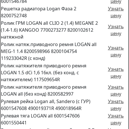
6001546784
цену
Решетка радиатора Logan Фаза 2
Узнать
8200752748
цену
Ролик ГРМ LOGAN all CLIO 2 (1.4) MEGANE 2
Узнать
(1.4-1.6) KANGOO 7700273277 8200102612
цену
натяжной
Ролик натяж.приводного ремня LOGAN all
Узнать
MEG-1 1.4 8200598966 8200104754
цену
119233042R (с конд)
Ролик натяжителя приводного ремня
Узнать
LOGAN 1.5 dCi 1,6 16кл. (без конд. с
цену
натяжителем) 117509654R
Ролик натяжителя приводного ремня
Узнать
LOGAN all (без конд) 8200582997
цену
Рулевая рейка Logan all, Sandero (c ГУР)
Узнать
6001547608 490019371R 490018964R
цену
Рулевая тяга LOGAN all 6001547606
Узнать
6001550441
цену