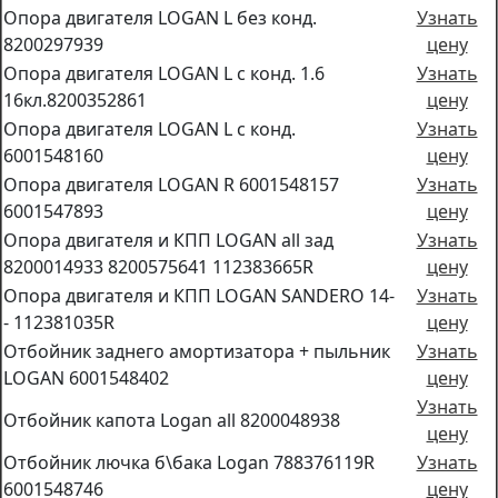
Опора двигателя LOGAN L без конд.
Узнать
8200297939
цену
Опора двигателя LOGAN L с конд. 1.6
Узнать
16кл.8200352861
цену
Опора двигателя LOGAN L с конд.
Узнать
6001548160
цену
Опора двигателя LOGAN R 6001548157
Узнать
6001547893
цену
Опора двигателя и КПП LOGAN all зад
Узнать
8200014933 8200575641 112383665R
цену
Опора двигателя и КПП LOGAN SANDERO 14-
Узнать
- 112381035R
цену
Отбойник заднего амортизатора + пыльник
Узнать
LOGAN 6001548402
цену
Узнать
Отбойник капота Logan all 8200048938
цену
Отбойник лючка б\бака Logan 788376119R
Узнать
6001548746
цену