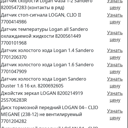
Датчик скорости Logan Фаза 1-2 Sandero
Узнать
8200547283 (контакты в ряд)
цену
Датчик стоп-сигнала LOGAN, CLIO II
Узнать
7700414986
цену
Датчик температуры Logan all Sandero
Узнать
охлаждаемой жидкости 8200561449
цену
7700101968
Датчик холостого хода Logan 1.4 Sandero
Узнать
7701206370
цену
Датчик холостого хода Logan 1.6 Sandero
Узнать
7701047909
цену
Датчик холостого хода Logan Sandero
Узнать
Duster 1.6 16 кл. 8200692605
цену
Джойстик зеркал LOGAN 8200214919
Узнать
255706283R
цену
Диск тормозной передний LOGAN 04-- CLIO
Узнать
MEGANE (238-12) не вентилируемый
цену
7701204282