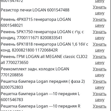
6001547472
цену
Узнать
Резистор печки LOGAN 6001547488
цену
Ремень 4PK0715 генератора LOGAN
Узнать
6001548021
цену
Ремень 5PK1750 генератора LOGAN с г\у, с
Узнать
кондиц. 7700111671 8200833541
цену
Ремень 6PK1818 генератора LOGAN 1,6 16V с
Узнать
конд. 8200821800 117206842R
цену
Ремень ГРМ LOGAN all MEGANE classic CLIO2
Узнать
all 7700273650
цену
Ремкомплект задн. колодок LOGAN
Узнать
7701208856
цену
Решетка бампера Logan передняя ( фаза 2)
Узнать
8200752803
цену
Решетка бампера Logan ---10 передняя L
Узнать
6001546783
цену
Решетка бампера Logan ---10 передняя R
Узнать