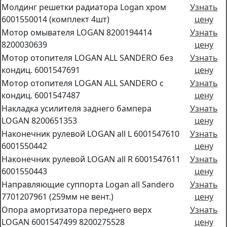
Молдинг решетки радиатора Logan хром
Узнать
6001550014 (комплект 4шт)
цену
Мотор омывателя LOGAN 8200194414
Узнать
8200030639
цену
Мотор отопителя LOGAN ALL SANDERO без
Узнать
кондиц. 6001547691
цену
Мотор отопителя LOGAN ALL SANDERO с
Узнать
кондиц. 6001547487
цену
Накладка усилителя заднего бампера
Узнать
LOGAN 8200651353
цену
Наконечник рулевой LOGAN all L 6001547610
Узнать
6001550442
цену
Наконечник рулевой LOGAN all R 6001547611
Узнать
6001550443
цену
Направляющие суппорта Logan all Sandero
Узнать
7701207961 (259мм не вент.)
цену
Опора амортизатора переднего верх
Узнать
LOGAN 6001547499 8200275528
цену