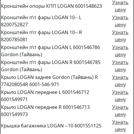
Узнать
Кронштейн опоры КПП LOGAN 6001548623
цену
Кронштейн п\т фары LOGAN 10-- L
Узнать
8200752827
цену
Кронштейн п\т фары LOGAN 10-- R
Узнать
8200785081
цену
Кронштейн п\т фары LOGAN L 6001546786
Узнать
Gordon (Тайвань)
цену
Кронштейн п\т фары LOGAN R 6001546785
Узнать
Gordon (Тайвань)
цену
Крыло LOGAN заднее Gordon (Тайвань) R
Узнать
774208054R 6001-546-971
цену
Крыло LOGAN переднее L 6001546712
Узнать
6001549971
цену
Крыло LOGAN переднее R 6001546713
Узнать
6001549973
цену
Узнать
Крышка багажника LOGAN --10 6001551125
цену