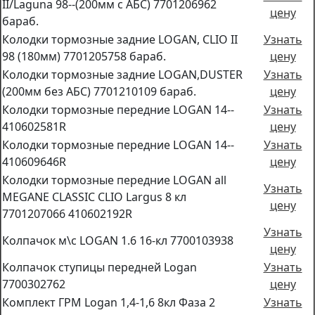
II/Laguna 98--(200мм с АБС) 7701206962
цену
бараб.
Колодки тормозные задние LOGAN, CLIO II
Узнать
98 (180мм) 7701205758 бараб.
цену
Колодки тормозные задние LOGAN,DUSTER
Узнать
(200мм без АБС) 7701210109 бараб.
цену
Колодки тормозные передние LOGAN 14--
Узнать
410602581R
цену
Колодки тормозные передние LOGAN 14--
Узнать
410609646R
цену
Колодки тормозные передние LOGAN all
Узнать
MEGANE CLASSIC CLIO Largus 8 кл
цену
7701207066 410602192R
Узнать
Колпачок м\с LOGAN 1.6 16-кл 7700103938
цену
Колпачок ступицы передней Logan
Узнать
7700302762
цену
Комплект ГРМ Logan 1,4-1,6 8кл Фаза 2
Узнать