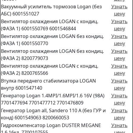
Вакуумный усилитель тормозов Logan (без
Узнать
АБС) 6001551027
цену
Вентилятор oхлаждения LOGAN c кондиц.
Узнать
(ФАЗА 1) 6001550769 6001546844
цену
Вентилятор охлаждения LOGAN без кондиц.
Узнать
(ФАЗА 1) 6001550770
цену
Вентилятор охлаждения LOGAN без кондиц.
Узнать
(ФАЗА 2) 8200779073
цену
Вентилятор охлаждения LOGAN с кондиц.
Узнать
(ФАЗА 2) 8200765566
цену
Втулка переднего стабилизатора LOGAN
Узнать
внутр 6001547140
цену
Генератор Logan 1.4MPI/1.6MPI/1.6 16V (98A)
Узнать
7701477694 7701477712 7701476809
цену
Генератор Logan all, Sandero 110 A (без ГУР и
Узнать
конд) 6001549063 8200660053
цену
Гидрокомпенсатор Logan DUSTER MEGANE
Узнать
1.6 16кл. 7700107555
цену