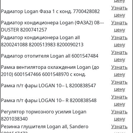
цену
Узнать
Радиатор Logan Фаза 1 с конд. 7700428082
цену
Радиатор кондиционера Logan (ФАЗА2) 08---
Узнать
DUSTER 8200741257
цену
Радиатор кондиционера Logan all
Узнать
8200241088 8200513983 8200090213
цену
Узнать
Радиатор отопителя Logan all 6001547484
цену
Рамка вентилятора охлаждения Logan (до
Узнать
2010) 6001547466 6001548970 с конд.
цену
Узнать
Рамка п/т фары LOGAN 10-- L 8200838547
цену
Узнать
Рамка п/т фары LOGAN 10-- R 8200838548
цену
Регулятор тормозного усилия Logan
Узнать
8201038340
цену
Резинка глушителя Logan all, Sandero
Узнать