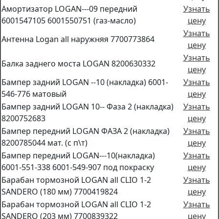
Амортизатор LOGAN---09 передний
Узнать
6001547105 6001550751 (газ-масло)
цену
Узнать
Антенна Logan all наружняя 7700773864
цену
Узнать
Балка заднего моста LOGAN 8200630332
цену
Бампер задний LOGAN --10 (накладка) 6001-
Узнать
546-776 матовый
цену
Бампер задний LOGAN 10-- Фаза 2 (накладка)
Узнать
8200752683
цену
Бампер передний LOGAN ФАЗА 2 (накладка)
Узнать
8200785044 мат. (с п\т)
цену
Бампер передний LOGAN---10(накладка)
Узнать
6001-551-338 6001-549-907 под покраску
цену
Барабан тормозной LOGAN all CLIO 1-2
Узнать
SANDERO (180 мм) 7700419824
цену
Барабан тормозной LOGAN all CLIO 1-2
Узнать
SANDERO (203 мм) 7700839322
цену